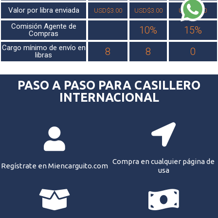
Valor por libra enviada
USD$3.00
USD$3.00
USD$3.00
Comisión Agente de
10%
15%
Compras
Cargo mínimo de envío en
8
8
0
libras
PASO A PASO PARA CASILLERO
INTERNACIONAL
Compra en cualquier página de
Regístrate en Miencarguito.com
usa