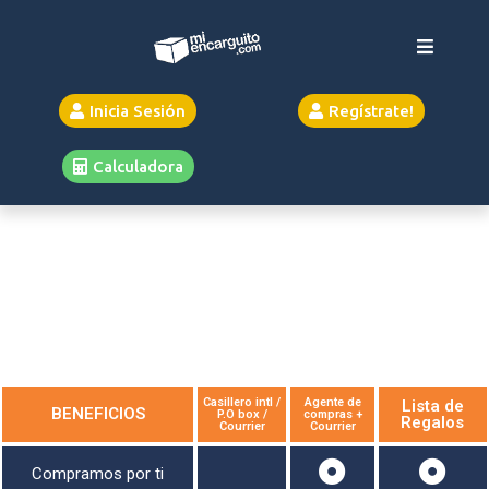
Inicia Sesión
Regístrate!
Calculadora
CASILLERO INTERNACIONAL
Casillero intl /
Agente de
Lista de
BENEFICIOS
P.O box /
compras +
Regalos
Courrier
Courrier
Compramos por ti