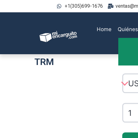
+1(305)699-1676
ventas@mi
Home
Quiéne
TRM