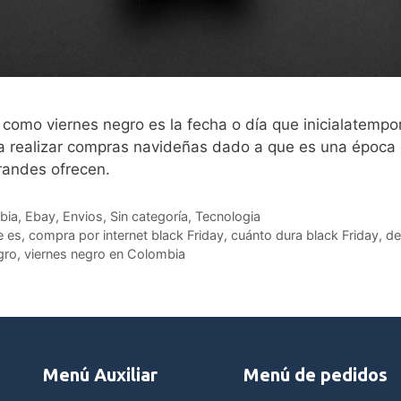
 como viernes negro es la fecha o día que inicialatem
 realizar compras navideñas dado a que es una época c
randes ofrecen.
bia
,
Ebay
,
Envios
,
Sin categoría
,
Tecnologia
e es
,
compra por internet black Friday
,
cuánto dura black Friday
,
de
gro
,
viernes negro en Colombia
Menú Auxiliar
Menú de pedidos