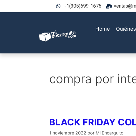
+1(305)699-1676
ventas@mi
Home
Quiéne
compra por inte
BLACK FRIDAY CO
1 noviembre 2022
por
Mi Encarguito