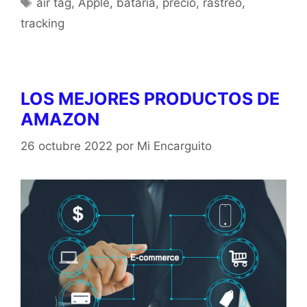
air tag
,
Apple
,
bataria
,
precio
,
rastreo
,
tracking
LOS MEJORES PRODUCTOS DE
AMAZON
26 octubre 2022
por
Mi Encarguito