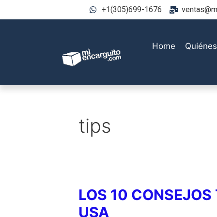
+1(305)699-1676
ventas@mi
Home
Quiéne
tips
LOS 10 CONSEJOS
USA