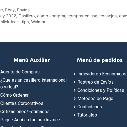
er
,
Ebay
,
Envíos
iday 2022
,
Casillero
,
como comprar
,
comprar en usa
,
consejos
,
eba
,
slickdeals
,
tips
,
Walmart
Menú Auxiliar
Menú de pedidos
Agente de Compras
Indicadores Económicos
¿Que es un casillero internacional
Rastreo de Envíos
o virtual?
Condiciones y Políticas
Cómo Ordenar
Métodos de Pago
Clientes Corporativos
Contáctanos
Cotizaciones/Estimados
Tutoriales
Pague Aquí su factura/Invoice