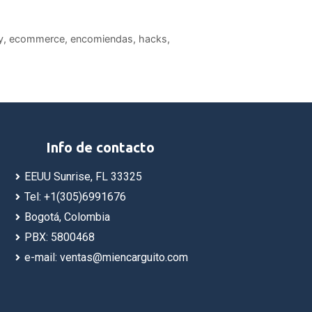
y
,
ecommerce
,
encomiendas
,
hacks
,
Info de contacto
EEUU Sunrise, FL 33325
Tel: +1(305)6991676
Bogotá, Colombia
PBX: 5800468
e-mail: ventas@miencarguito.com